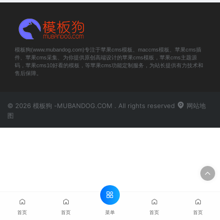
模板狗(www.mubandog.com)专注于苹果cms模板、maccms模板、苹果cms插
件、苹果cms采集、为你提供原创高端设计的苹果cms模板，苹果cms主题源
码，苹果cms10好看的模板，等苹果cms功能定制服务，为站长提供有力技术和
售后保障。
© 2026 模板狗 -MUBANDOG.COM . All rights reserved
网站地
图
菜单
首页
首页
首页
首页